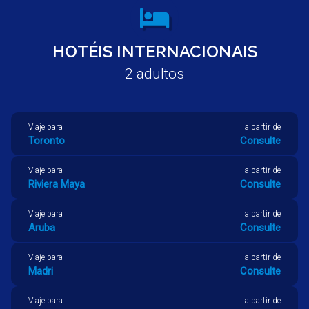
Viaje para
a partir de
Curitiba
Consulte
HOTÉIS INTERNACIONAIS
Viaje para
a partir de
Palmas
Consulte
2
adultos
Viaje para
a partir de
Las Vegas
Consulte
Viaje para
a partir de
Natal
Consulte
Viaje para
a partir de
Toronto
Consulte
Viaje para
a partir de
Aracaju
Consulte
Viaje para
a partir de
Riviera Maya
Consulte
Viaje para
a partir de
Aruba
Consulte
Viaje para
a partir de
Madri
Consulte
Viaje para
a partir de