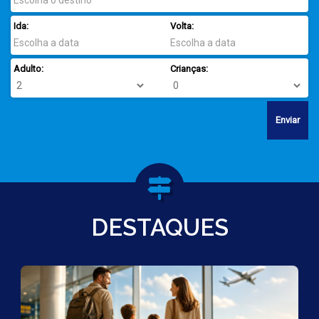
Ida:
Volta:
Adulto:
Crianças:
Enviar
DESTAQUES