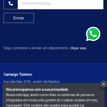
Seja o primeiro a enviar um depoimento,
clique aqui
.
Camargo Turismo
Rua Viale Itália, 2795 - Jardim Vila Paradiso
×
Indaiatuba
-
SP
Nos preocupamos com a sua privacidade.
Nosso site/app, assim como links ou sistemas de parceiros
CEP:
13331-530
integrados em nosso site, podem ler e salvar cookies em seu
Tel.:
Cel/whats: +55 19 99210 3680 (Roberto) | +55 19 99624 4527 (Leila)
navegador. Este cookies são usados para auxiliar na