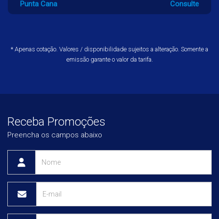
Punta Cana
Consulte
Viaje para
a partir de
Vancouver
Consulte
* Apenas cotação. Valores / disponibilidade sujeitos a alteração. Somente a
Viaje para
a partir de
emissão garante o valor da tarifa.
Bariloche
Consulte
Viaje para
a partir de
Lisboa
Consulte
Viaje para
a partir de
Receba Promoções
Barcelona
Consulte
Preencha os campos abaixo