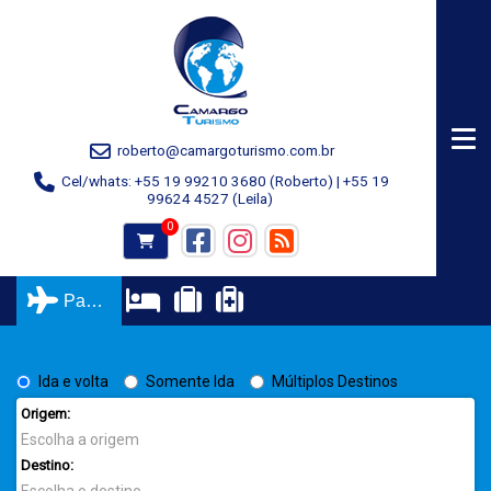
Tog
roberto@camargoturismo.com.br
Cel/whats: +55 19 99210 3680 (Roberto) | +55 19
99624 4527 (Leila)
0
Passagens
Ida e volta
Somente Ida
Múltiplos Destinos
Origem:
Destino: